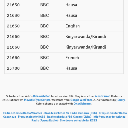
21630
BBC
Hausa
21630
BBC
Hausa
21630
BBC
English
21660
BBC
Kinyarwanda/Kirundi
21660
BBC
Kinyarwanda/Kirundi
21660
BBC
French
25700
BBC
Hausa
Schedule from Aoki's
Bi Newsletter
, latest version B24. Flag icons from
iconDrawer
. Distance
calculation from
Movable Type Scripts
. Webfonts from
Google WebFonts
. AJAX functions by
jQuery
.
Color scheme generated with
ColorSchemer
.
·
Radio schedule Radio Veronica
·
Broadcast times for Radio Okinawa (ROK)
·
Frequencies for Radio
Casanova
·
Frequencies for KCBS
·
Radio schedule PBS Xizang (CNR1)
·
kHz frequency for Abkhaz
Radio (Apsua Radio)
·
Shortwave schedule for KCBS